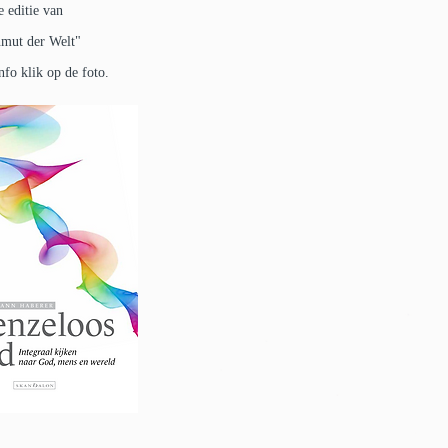
 editie van
mut der Welt"
nfo
klik op de f
oto.