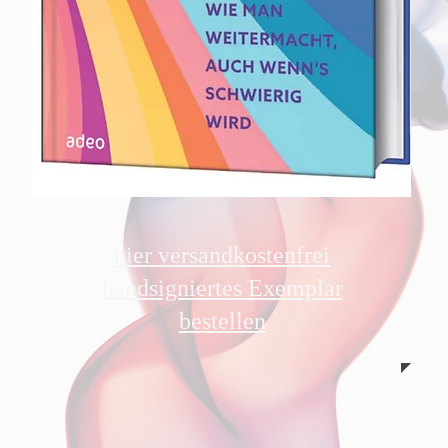
hier versandkostenfrei
handsigniertes Exemplar
bestellen