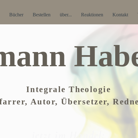
Bücher
Bestellen
über...
Reaktionen
Kontakt
mann Habe
Integrale Theologie
farrer, Autor, Übersetzer, Redn
jetzt im Handel: