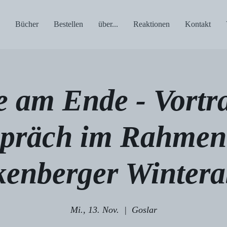
Bücher
Bestellen
über...
Reaktionen
Kontakt
e am Ende - Vortr
präch im Rahmen
enberger Winter
Mi., 13. Nov.
  |  
Goslar